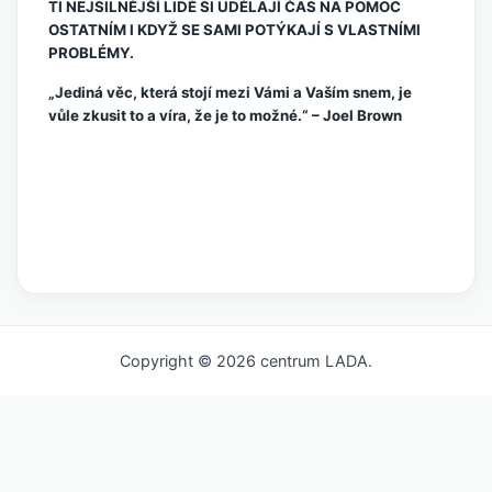
TI NEJSILNĚJŠÍ LIDÉ SI UDĚLAJÍ ČAS NA POMOC
OSTATNÍM I KDYŽ SE SAMI POTÝKAJÍ S VLASTNÍMI
PROBLÉMY.
„Jediná věc, která stojí mezi Vámi a Vaším snem, je
vůle zkusit to a víra, že je to možné.“ – Joel Brown
Copyright © 2026 centrum LADA.