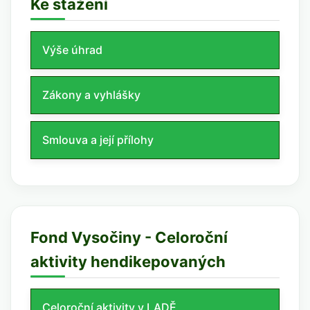
Ke stažení
Výše úhrad
Zákony a vyhlášky
Smlouva a její přílohy
Fond Vysočiny - Celoroční
aktivity hendikepovaných
Celoroční aktivity v LADĚ