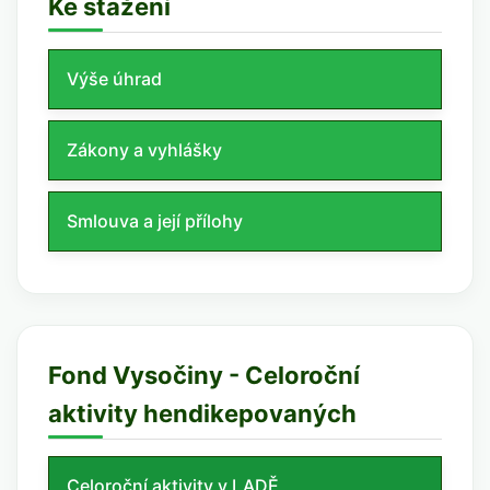
Ke stažení
Výše úhrad
Zákony a vyhlášky
Smlouva a její přílohy
Fond Vysočiny - Celoroční
aktivity hendikepovaných
Celoroční aktivity v LADĚ