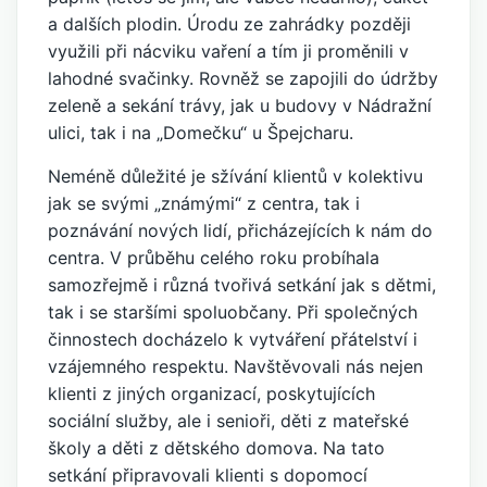
a dalších plodin. Úrodu ze zahrádky později
využili při nácviku vaření a tím ji proměnili v
lahodné svačinky. Rovněž se zapojili do údržby
zeleně a sekání trávy, jak u budovy v Nádražní
ulici, tak i na „Domečku“ u Špejcharu.
Neméně důležité je sžívání klientů v kolektivu
jak se svými „známými“ z centra, tak i
poznávání nových lidí, přicházejících k nám do
centra. V průběhu celého roku probíhala
samozřejmě i různá tvořivá setkání jak s dětmi,
tak i se staršími spoluobčany. Při společných
činnostech docházelo k vytváření přátelství i
vzájemného respektu. Navštěvovali nás nejen
klienti z jiných organizací, poskytujících
sociální služby, ale i senioři, děti z mateřské
školy a děti z dětského domova. Na tato
setkání připravovali klienti s dopomocí