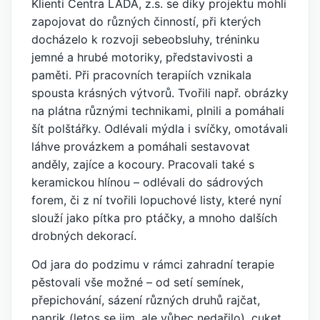
Klienti Centra LADA, z.s. se díky projektu mohli
zapojovat do různých činností, při kterých
docházelo k rozvoji sebeobsluhy, tréninku
jemné a hrubé motoriky, představivosti a
paměti. Při pracovních terapiích vznikala
spousta krásných výtvorů. Tvořili např. obrázky
na plátna různými technikami, plnili a pomáhali
šít polštářky. Odlévali mýdla i svíčky, omotávali
láhve provázkem a pomáhali sestavovat
anděly, zajíce a kocoury. Pracovali také s
keramickou hlínou – odlévali do sádrových
forem, či z ní tvořili lopuchové listy, které nyní
slouží jako pítka pro ptáčky, a mnoho dalších
drobných dekorací.
Od jara do podzimu v rámci zahradní terapie
pěstovali vše možné – od setí semínek,
přepichování, sázení různých druhů rajčat,
paprik (letos se jim, ale vůbec nedařilo), cuket