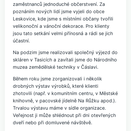
zaměstnanců jednoduché občerstvení. Za
poznáním nových lidí jsme vyjeli do obce
Leskovice, kde jsme s místními občany tvořili
velikonoční a vánoční dekorace. Pro klienty
jsou tato setkání velmi přínosná a rádi se jich
účastní.
Na podzim jsme realizovali společný výjezd do
skláren v Tasicích a zavítali jsme do Národního
muzea zemědělské techniky v Čáslavi.
Během roku jsme zorganizovali i několik
drobných výstav výrobků, které klienti
zhotovili (např. v komunitním centru, v Městské
knihovně, v pacovské jídelně Na Růžku apod.).
Trvalou výstavu máme v sídle organizace.
Veřejnost ji může shlédnout při dni otevřených
dveří nebo při domluvené návštěvě.