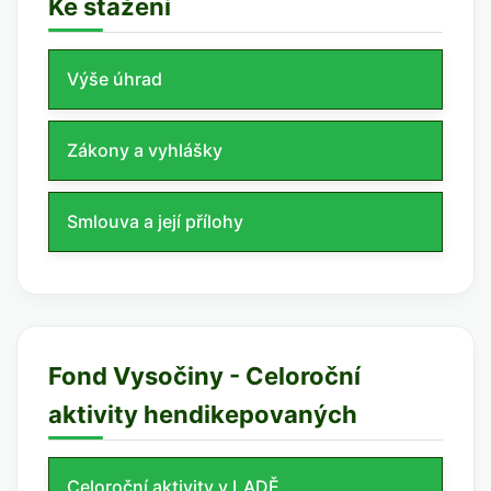
Ke stažení
Výše úhrad
Zákony a vyhlášky
Smlouva a její přílohy
Fond Vysočiny - Celoroční
aktivity hendikepovaných
Celoroční aktivity v LADĚ