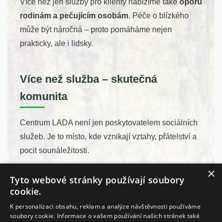
Více než jen služby pro klienty nabízíme také
oporu
rodinám a pečujícím osobám
. Péče o blízkého
může být náročná – proto pomáháme nejen
prakticky, ale i lidsky.
Více než služba – skutečná
komunita
Centrum LADA není jen poskytovatelem sociálních
služeb. Je to místo, kde vznikají vztahy, přátelství a
pocit sounáležitosti.
×
Naším cílem je, aby každý člověk měl šanci žít život,
Tyto webové stránky používají soubory
který má
smysl, radost a důstojnost
.
cookie.
K personalizaci obsahu, reklam a analýze návštěvnosti používáme
soubory cookie. Informace o vašem používání našich stránek také